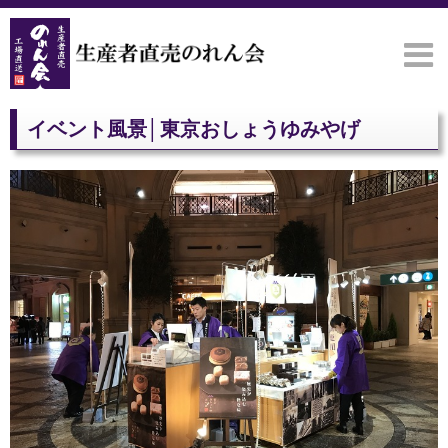
生産者直売のれん会
【生産者直売のれん会
イベント風景│東京おしょうゆみやげ